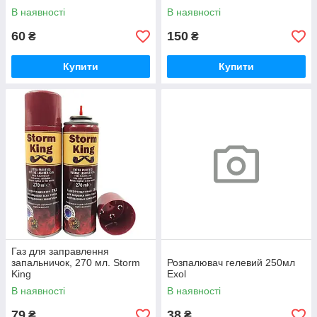
В наявності
В наявності
60
150
₴
₴
Купити
Купити
Газ для заправлення
запальничок, 270 мл. Storm
Розпалювач гелевий 250мл
King
Exol
В наявності
В наявності
79
38
₴
₴