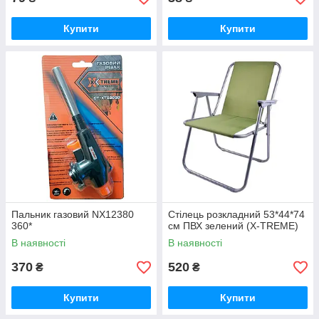
Купити
Купити
Пальник газовий NX12380
Стілець розкладний 53*44*74
360*
см ПВХ зелений (X-TREME)
В наявності
В наявності
370
520
₴
₴
Купити
Купити