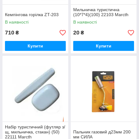
Мильничка туристична
Кемпінгова горілка ZT-203
(10*7*4)(100) 22103 Marcth
В наявності
В наявності
710
20
₴
₴
Купити
Купити
Набір туристичний (футляр з/
щ, мильничка, стакан) (50)
Пальник газовий д23мм 200
22111 Marcth
мм СИЛА