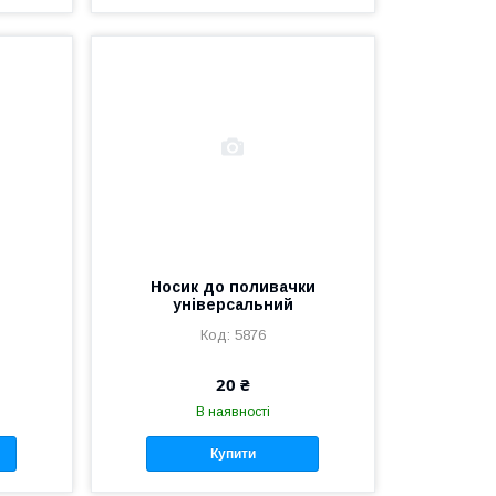
Носик до поливачки
універсальний
5876
20 ₴
В наявності
Купити