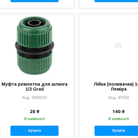
Муфта ремонтна для шланга
Лійка (поливачка) 1
1/2 Grad
Леміра
5016215
87018
20 ₴
140 ₴
В наявності
В наявності
Купити
Купити