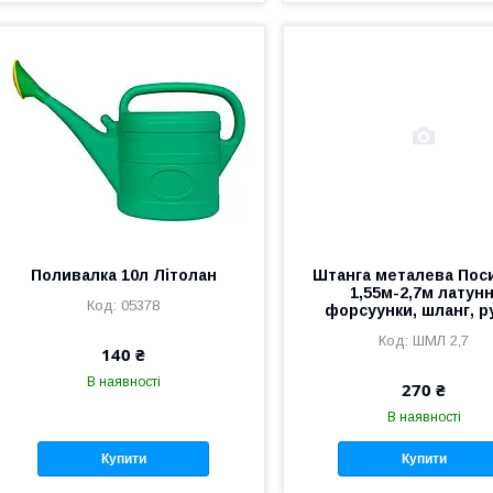
Поливалка 10л Літолан
Штанга металева Пос
1,55м-2,7м латунн
05378
форсуунки, шланг, р
ШМЛ 2,7
140 ₴
В наявності
270 ₴
В наявності
Купити
Купити