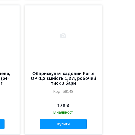
лева,
Обприскувач садовий Forte
(64-
ОР-1,2 ємність 1,2 л, робочий
нг
тиск 3 бари
59148
170 ₴
В наявності
Купити