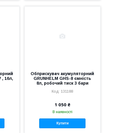
торний
Обприскувач акумуляторний
, 16л,
GRUNHELM GHS-8 ємність
8л, робочий тиск 3 бари
131188
1 050 ₴
В наявності
Купити