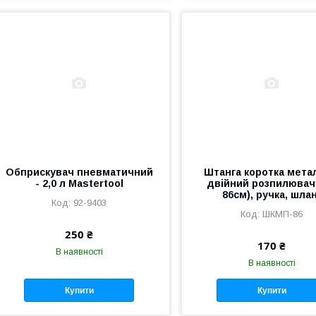
Обприскувач пневматичний
Штанга коротка мета
- 2,0 л Mastertool
двійний розпилювач 
86см), ручка, шла
92-9403
ШКМП-86
250 ₴
170 ₴
В наявності
В наявності
Купити
Купити