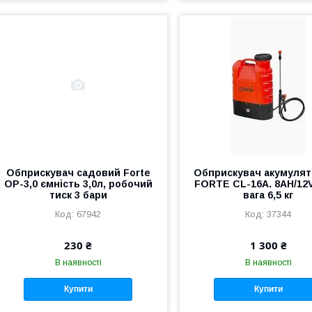
Обприскувач садовий Forte
Обприскувач акумуля
ОР-3,0 ємність 3,0л, робочий
FORTE CL-16A. 8АН/12V 
тиск 3 бари
вага 6,5 кг
67942
37344
230 ₴
1 300 ₴
В наявності
В наявності
Купити
Купити