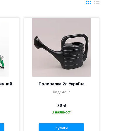
ичний
Поливалка 2л Україна
4217
70 ₴
В наявності
Купити