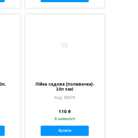
0л.
Лійка садова (поливачка)-
10л хакі
05378
110 ₴
В наявності
Купити