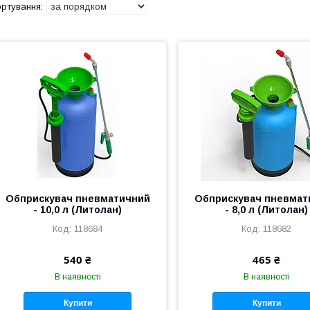
Обприскувач пневматичний
Обприскувач пневмат
- 10,0 л (Литолан)
- 8,0 л (Литолан)
118684
118682
540 ₴
465 ₴
В наявності
В наявності
Купити
Купити