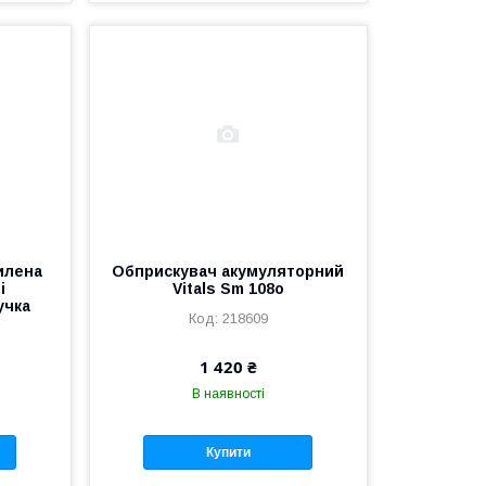
илена
Обприскувач акумуляторний
і
Vitals Sm 108о
учка
218609
1 420 ₴
В наявності
Купити