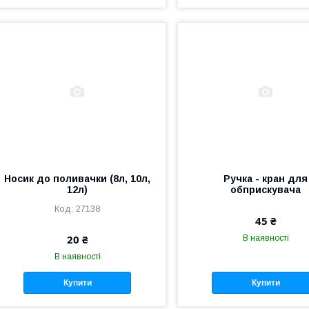
Носик до поливачки (8л, 10л,
Ручка - кран для
12л)
обприскувача
27138
45 ₴
20 ₴
В наявності
В наявності
Купити
Купити