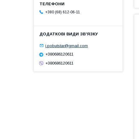
+380 (68) 612-06-11
i.pobutstar@gmail.com
+380686120611
+380686120611