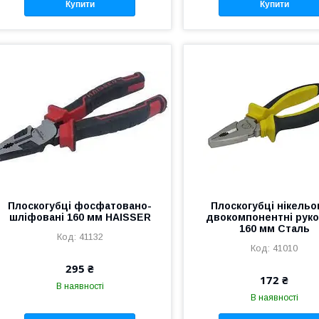
Купити
Купити
Плоскогубці фосфатовано-
Плоскогубці нікельо
шліфовані 160 мм HAISSER
двокомпонентні руко
160 мм Сталь
41132
41010
295 ₴
172 ₴
В наявності
В наявності