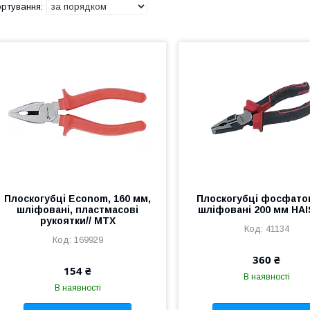
Плоскогубці Econom, 160 мм,
Плоскогубці фосфато
шліфовані, пластмасові
шліфовані 200 мм HA
рукоятки// MTX
41134
169929
360 ₴
154 ₴
В наявності
В наявності