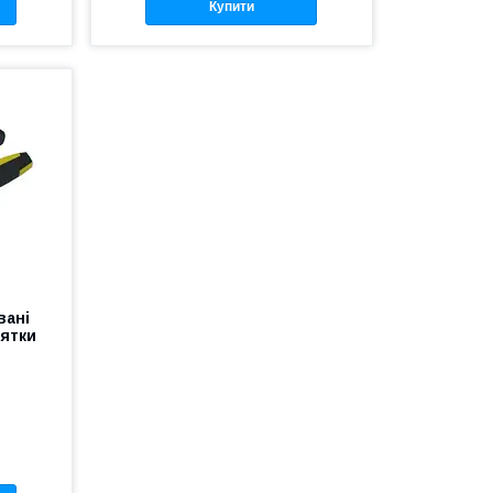
Купити
вані
ятки