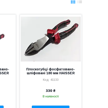
вано-
Плоскогубці фосфатовано-
ISSER
шліфовані 180 мм HAISSER
41133
330 ₴
В наявності