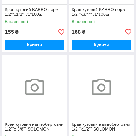
Кран кутовий KARRO нерж.
Кран кутовий KARRO нерж.
1/2""х1/2"" /1*100шт
1/2""х3/4"" /1*100шт
В наявності
В наявності
155
168
₴
₴
Купити
Купити
Кран кутовий напівобертовий
Кран кутовий напівобертовий
1/2""х 3/8"" SOLOMON
1/2""х1/2"" SOLOMON