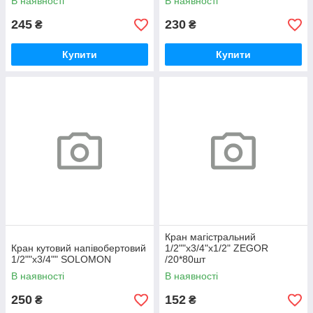
В наявності
В наявності
245
230
₴
₴
Купити
Купити
Кран магістральний
Кран кутовий напівобертовий
1/2""х3/4"х1/2" ZEGOR
1/2""х3/4"" SOLOMON
/20*80шт
В наявності
В наявності
250
152
₴
₴