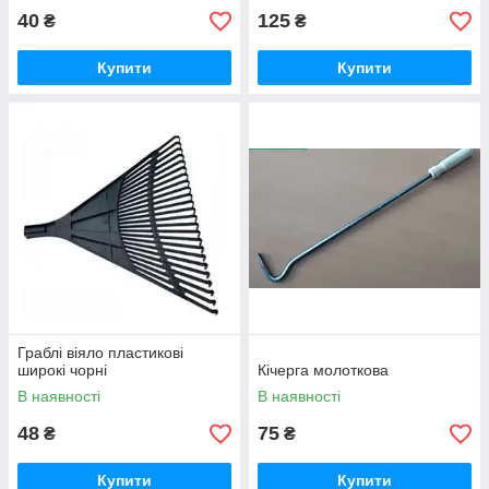
40
125
₴
₴
Купити
Купити
Граблі віяло пластикові
широкі чорні
Кічерга молоткова
В наявності
В наявності
48
75
₴
₴
Купити
Купити