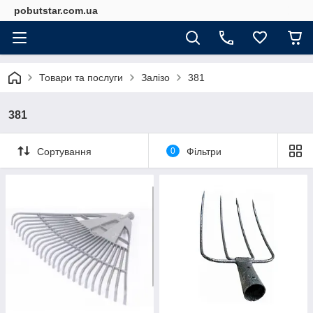
pobutstar.com.ua
Товари та послуги
Залізо
381
381
Сортування
0
Фільтри