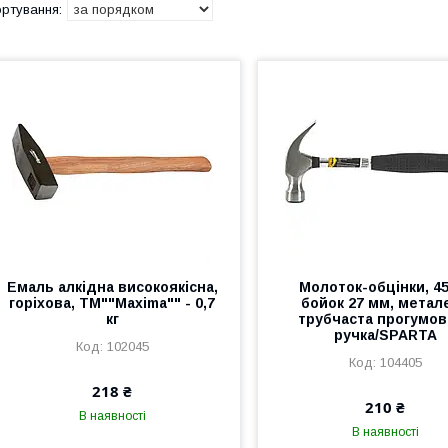
Емаль алкідна високоякісна,
Молоток-обцінки, 45
горіхова, ТМ""Maxima"" - 0,7
бойок 27 мм, метал
кг
трубчаста прогумов
ручка/SPARTA
102045
104405
218 ₴
210 ₴
В наявності
В наявності