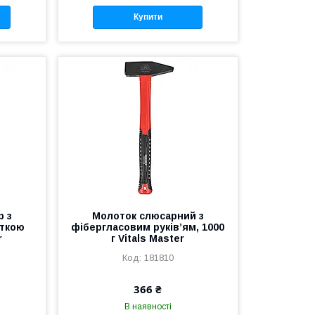
Купити
р з
Молоток слюсарний з
яткою
фібергласовим руків’ям, 1000
r
г Vitals Master
181810
366 ₴
В наявності