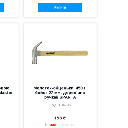
Купити
овою
Молоток-обценьки, 450 г,
Master
бойок 27 мм, дерев'яна
ручка// SPARTA
104205
198 ₴
Немає в наявності