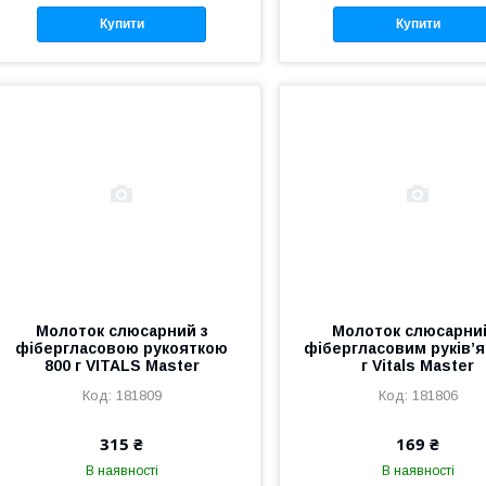
Купити
Купити
Молоток слюсарний з
Молоток слюсарни
фібергласовою рукояткою
фібергласовим руків’я
800 г VITALS Master
г Vitals Master
181809
181806
315 ₴
169 ₴
В наявності
В наявності