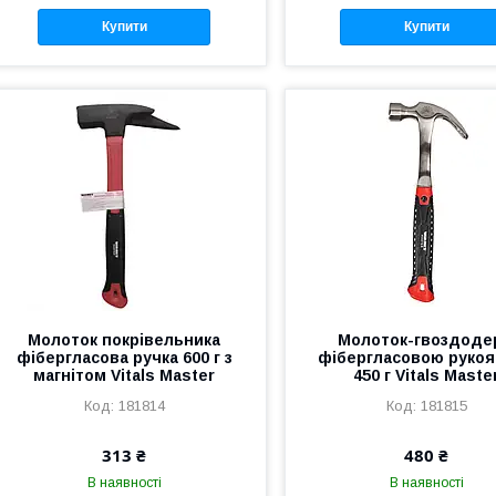
Купити
Купити
Молоток покрівельника
Молоток-гвоздоде
фібергласова ручка 600 г з
фібергласовою руко
магнітом Vitals Master
450 г Vitals Maste
181814
181815
313 ₴
480 ₴
В наявності
В наявності