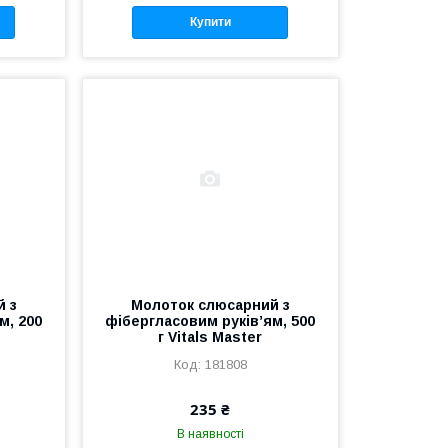
Купити
й з
Молоток слюсарний з
м, 200
фібергласовим руків’ям, 500
г Vitals Master
181808
235 ₴
В наявності