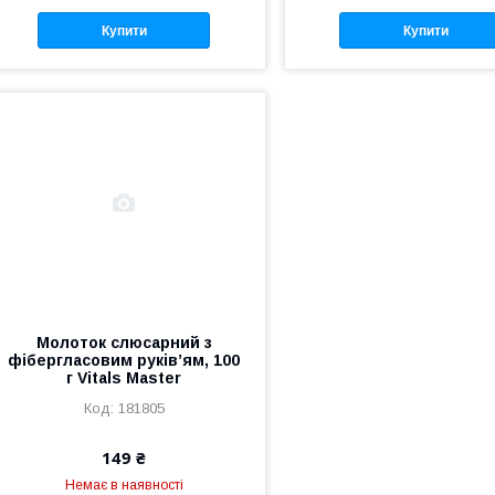
Купити
Купити
Молоток слюсарний з
фібергласовим руків’ям, 100
г Vitals Master
181805
149 ₴
Немає в наявності