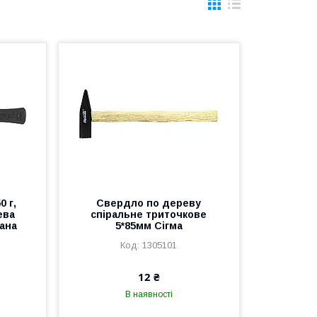
0 г,
Свердло по дереву
ева
спіральне триточкове
ана
5*85мм Сігма
1305101
12 ₴
В наявності