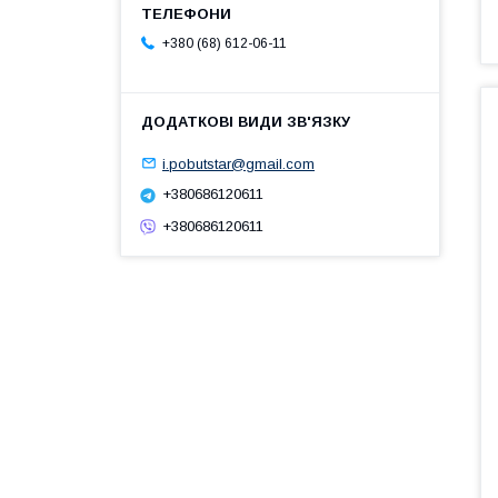
+380 (68) 612-06-11
i.pobutstar@gmail.com
+380686120611
+380686120611