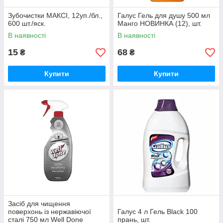
Зубочистки МАКСІ, 12уп./бл.,
Галус Гель для душу 500 мл
600 шт./яск.
Манго НОВИНКА (12), шт.
В наявності
В наявності
15
68
₴
₴
Купити
Купити
Засіб для чищення
поверхонь із нержавіючої
Галус 4 л Гель Black 100
сталі 750 мл Well Done
прань, шт.