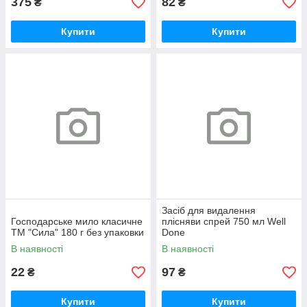
375
82
₴
₴
Купити
Купити
Засіб для видалення
Господарське мило класичне
плісняви спрей 750 мл Well
ТМ "Сила" 180 г без упаковки
Done
В наявності
В наявності
22
97
₴
₴
Купити
Купити