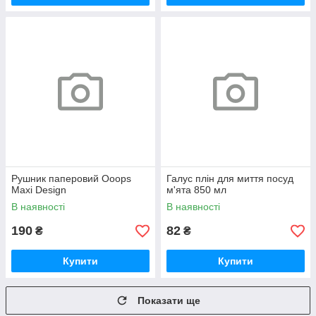
Рушник паперовий Ooops
Галус плін для миття посуд
Maxi Design
м'ята 850 мл
В наявності
В наявності
190
82
₴
₴
Купити
Купити
Показати ще