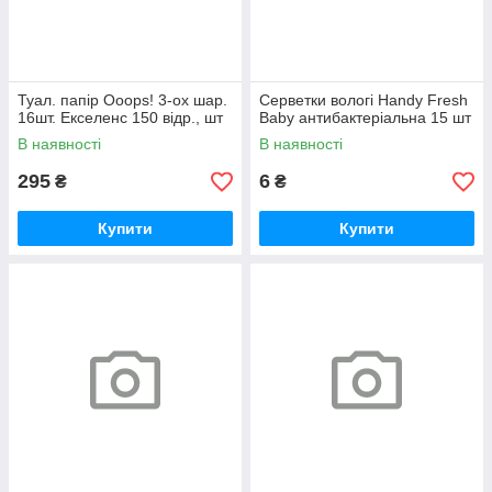
Туал. папір Ooops! 3-ох шар.
Серветки вологі Handy Fresh
16шт. Екселенс 150 відр., шт
Baby антибактеріальна 15 шт
В наявності
В наявності
295
6
₴
₴
Купити
Купити