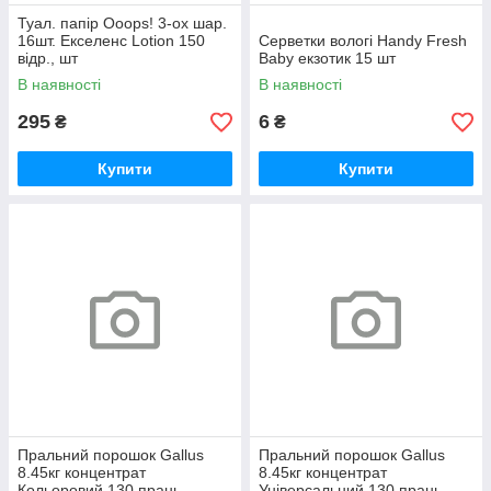
Туал. папір Ooops! 3-ох шар.
16шт. Екселенс Lotion 150
Серветки вологі Handy Fresh
відр., шт
Baby екзотик 15 шт
В наявності
В наявності
295
6
₴
₴
Купити
Купити
Пральний порошок Gallus
Пральний порошок Gallus
8.45кг концентрат
8.45кг концентрат
Кольоровий 130 прань
Універсальний 130 прань