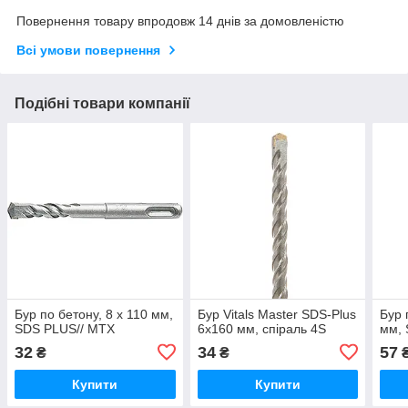
Повернення товару впродовж 14 днів за домовленістю
Всі умови повернення
Подібні товари компанії
Бур по бетону, 8 x 110 мм,
Бур Vitals Master SDS-Plus
Бур 
SDS PLUS// MTX
6х160 мм, спіраль 4S
мм, 
32
34
57
₴
₴
Купити
Купити