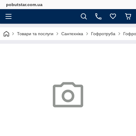
pobutstar.com.ua
Товари та послуги
Сантехніка
Гофротруба
Гофро