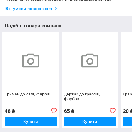
Всі умови повернення
Подібні товари компанії
Тримач до сапі, фарбів.
Держак до граблів,
Граб
фарбов.
48
65
20
₴
₴
Купити
Купити