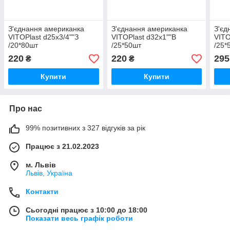
З'єднання американка
З'єднання американка
З'єд
VITOPlast d25x3/4""З
VITOPlast d32х1""В
VITO
/20*80шт
/25*50шт
/25*
220
220
295
₴
₴
Купити
Купити
Про нас
99% позитивних з 327 відгуків за рік
Працює з 21.02.2023
м. Львів
Львів, Україна
Контакти
Сьогодні працює з 10:00 до 18:00
Показати весь графік роботи