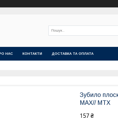
РО НАС
КОНТАКТИ
ДОСТАВКА ТА ОПЛАТА
Зубило плоск
MAX// MTX
157 ₴