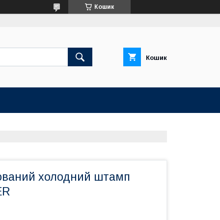
Кошик
Кошик
ований холодний штамп
ER