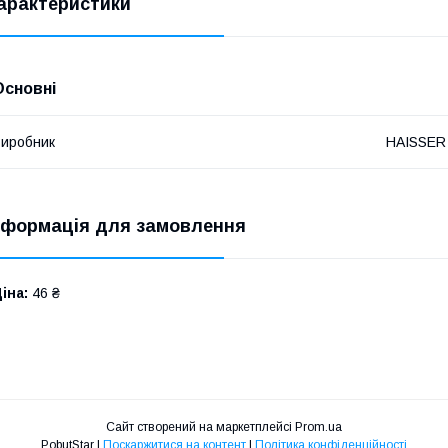
арактеристики
Основні
иробник
HAISSER
нформація для замовлення
іна:
46 ₴
Сайт створений на маркетплейсі
Prom.ua
PobutStar |
Поскаржитися на контент
|
Політика конфіденційності