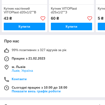
Кутник настінний
Кутник VITOPlast
Кутн
VITOPlast d20х1/2""В
d25х1/2""З
43
60
5
₴
₴
₴
Купити
Купити
Про нас
99% позитивних з 327 відгуків за рік
Працює з 21.02.2023
м. Львів
Львів, Україна
Контакти
Сьогодні працює з 10:00 до 18:00
Показати весь графік роботи