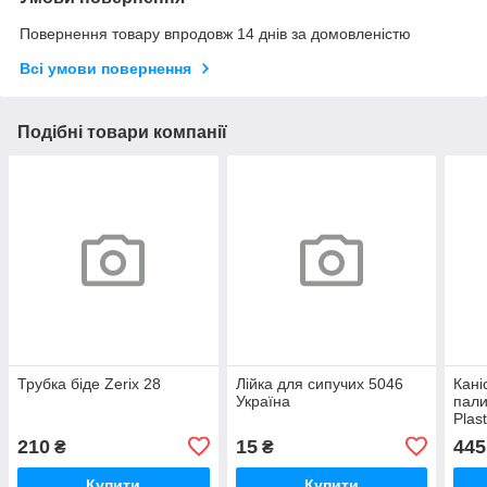
Повернення товару впродовж 14 днів за домовленістю
Всі умови повернення
Подібні товари компанії
Трубка біде Zerix 28
Лійка для сипучих 5046
Кані
Україна
пали
Plas
210
15
445
₴
₴
Купити
Купити