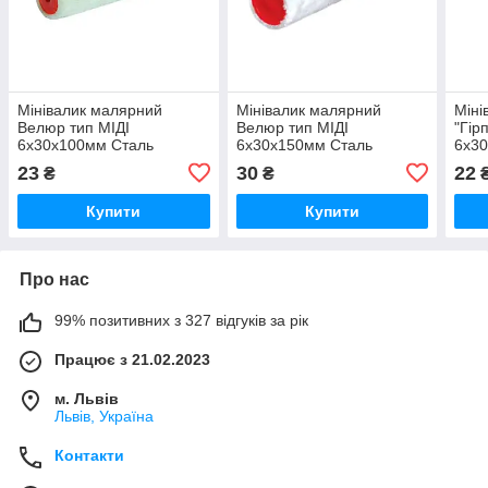
Мінівалик малярний
Мінівалик малярний
Міні
Велюр тип МІДІ
Велюр тип МІДІ
"Гірп
6х30х100мм Сталь
6х30х150мм Сталь
6х3
23
30
22
₴
₴
Купити
Купити
Про нас
99% позитивних з 327 відгуків за рік
Працює з 21.02.2023
м. Львів
Львів, Україна
Контакти