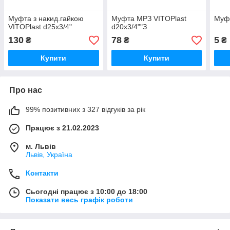
Муфта з накид.гайкою
Муфта МРЗ VITOPlast
Муфт
VITOPlast d25х3/4"
d20х3/4""З
130
78
5
₴
₴
₴
Купити
Купити
Про нас
99% позитивних з 327 відгуків за рік
Працює з 21.02.2023
м. Львів
Львів, Україна
Контакти
Сьогодні працює з 10:00 до 18:00
Показати весь графік роботи