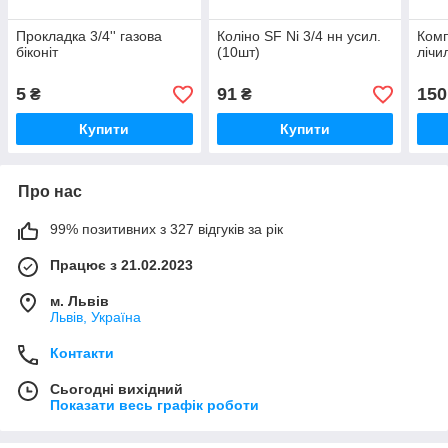
Прокладка 3/4'' газова
Коліно SF Ni 3/4 нн усил.
Комп
біконіт
(10шт)
лічи
5
91
150
₴
₴
Купити
Купити
Про нас
99% позитивних з 327 відгуків за рік
Працює з 21.02.2023
м. Львів
Львів, Україна
Контакти
Сьогодні вихідний
Показати весь графік роботи