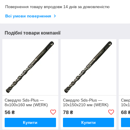
Повернення товару впродовж 14 днів за домовленістю
Всі умови повернення
Подібні товари компанії
Свердло Sds-Plus —
Свердло Sds-Plus —
Свер
8х100х160 мм (WERK)
10х150х210 мм (WERK)
10х
56
78
68
₴
₴
Купити
Купити