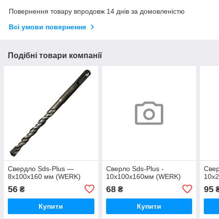
Повернення товару впродовж 14 днів за домовленістю
Всі умови повернення
Подібні товари компанії
Свердло Sds-Plus —
Сверло Sds-Plus -
Свер
8х100х160 мм (WERK)
10х100х160мм (WERK)
10х
56
68
95
₴
₴
Купити
Купити