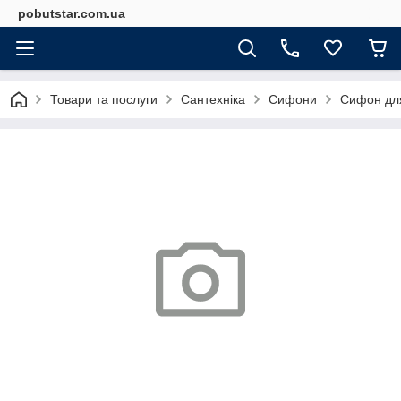
pobutstar.com.ua
Товари та послуги
Сантехніка
Сифони
Сифон для