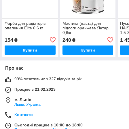
Фарба для радіаторів
Мастика (паста) для
Пуск
опалення Elite 0.6 кг
підлоги оранжева Янтар
HAIS
0,6кг
1,5-
Type
154
240
1 4
₴
₴
Купити
Купити
Про нас
99% позитивних з 327 відгуків за рік
Працює з 21.02.2023
м. Львів
Львів, Україна
Контакти
Сьогодні працює з 10:00 до 18:00