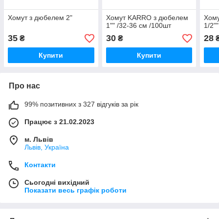
Хомут з дюбелем 2"
Хомут KARRO з дюбелем
Хом
1"" /32-36 см /100шт
1/2"
35
30
28
₴
₴
Купити
Купити
Про нас
99% позитивних з 327 відгуків за рік
Працює з 21.02.2023
м. Львів
Львів, Україна
Контакти
Сьогодні вихідний
Показати весь графік роботи