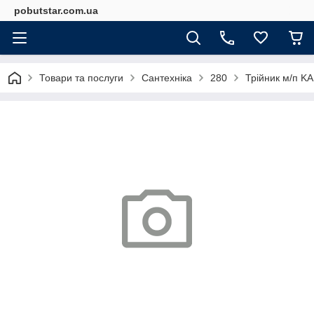
pobutstar.com.ua
Товари та послуги
Сантехніка
280
Трійник м/п K