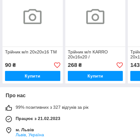
Трійник м/п 20х20х16 TM
Трійник м/п KARRO
Трій
20х16х20 /
20х
90
268
143
₴
₴
Купити
Купити
Про нас
99% позитивних з 327 відгуків за рік
Працює з 21.02.2023
м. Львів
Львів, Україна