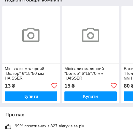
Мінівалик малярний
Мінівалик малярний
Вал
"Велюр" 6*15*50 мм
"Велюр" 6*15*70 мм
"Пол
HAISSER
HAISSER
мм 
13
15
80
₴
₴
Купити
Купити
Про нас
99% позитивних з 327 відгуків за рік