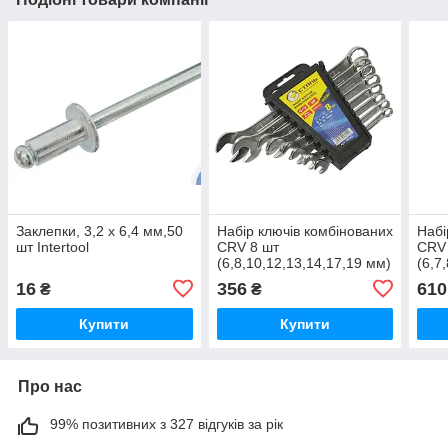
Заклепки, 3,2 х 6,4 мм,50
Набір ключів комбінованих
Набі
шт Intertool
CRV 8 шт
CRV
(6,8,10,12,13,14,17,19 мм)
(6,7
пластикова упаковка
мм) 
16
356
610
₴
₴
Сталь
Купити
Купити
Про нас
99% позитивних з 327 відгуків за рік