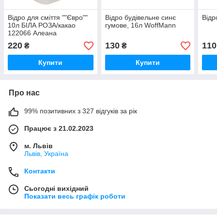
Відро для сміття ""Євро""
Відро будівельне синє
Відр
10л БІЛА РОЗА/какао
гумове, 16л WoffMann
122066 Алеана
220
130
110
₴
₴
Купити
Купити
Про нас
99% позитивних з 327 відгуків за рік
Працює з 21.02.2023
м. Львів
Львів, Україна
Контакти
Сьогодні вихідний
Показати весь графік роботи