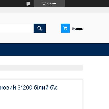
Кошик
Кошик
овий 3*200 білий б\с