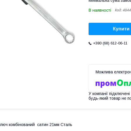
Мінімальна сума замов
В наявності
Код:
4844
Купити
+380 (68) 612-06-11
У компанії підключені
будь-який товар не п
люч комбінований сатин 21мм Сталь