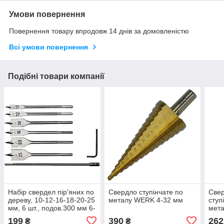
Умови повернення
Повернення товару впродовж 14 днів за домовленістю
Всі умови повернення
Подібні товари компанії
Набір свердел пір'яних по
Свердло ступінчате по
Свер
дереву, 10-12-16-18-20-25
металу WERK 4-32 мм
ступ
мм, 6 шт., подов.300 мм 6-
мета
гр. хвост. //MTX
424
199
390
262
₴
₴