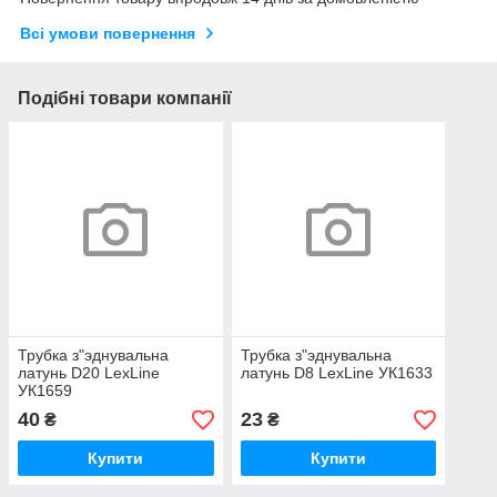
Всі умови повернення
Подібні товари компанії
Трубка з"эднувальна
Трубка з"эднувальна
латунь D20 LexLine
латунь D8 LexLine УК1633
УК1659
40
23
₴
₴
Купити
Купити