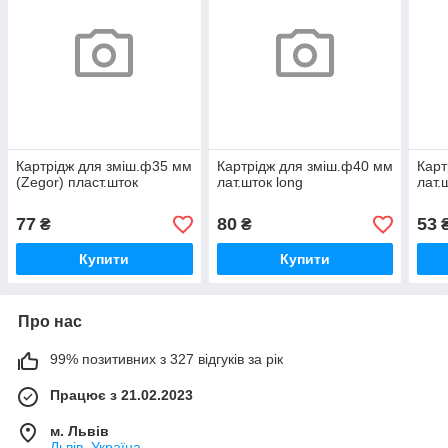
Картрідж для зміш.ф35 мм
Картрідж для зміш.ф40 мм
Карт
(Zegor) пласт.шток
лат.шток long
лат.
77
80
53
₴
₴
Купити
Купити
Про нас
99% позитивних з 327 відгуків за рік
Працює з 21.02.2023
м. Львів
Львів, Україна