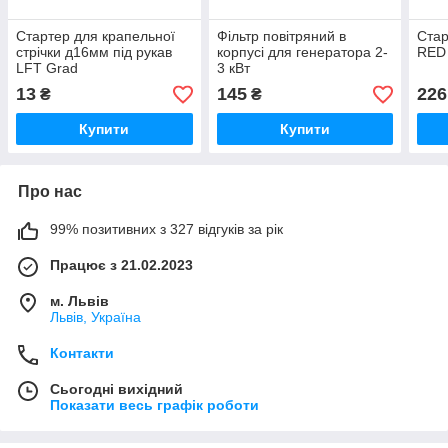
Стартер для крапельної
Фільтр повітряний в
Стар
стрічки д16мм під рукав
корпусі для генератора 2-
RED
LFT Grad
3 кВт
13
145
226
₴
₴
Купити
Купити
Про нас
99% позитивних з 327 відгуків за рік
Працює з 21.02.2023
м. Львів
Львів, Україна
Контакти
Сьогодні вихідний
Показати весь графік роботи