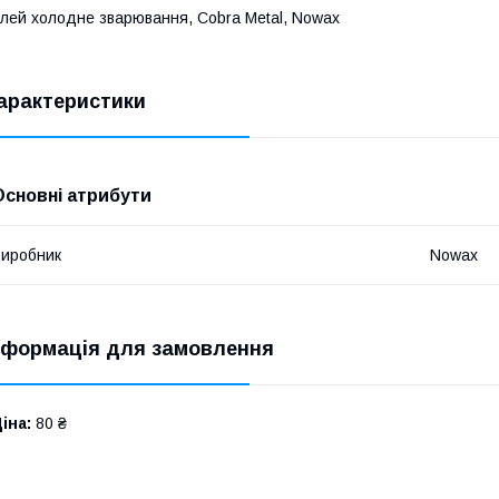
лей холодне зварювання, Cobra Metal, Nowax
арактеристики
Основні атрибути
иробник
Nowax
нформація для замовлення
іна:
80 ₴