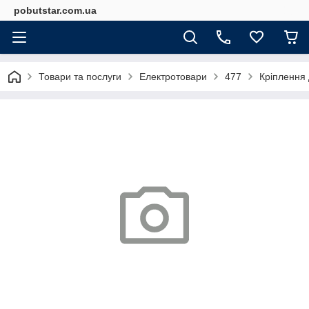
pobutstar.com.ua
Товари та послуги
Електротовари
477
Кріплення 