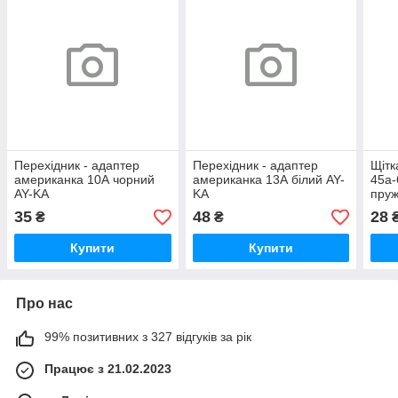
Перехідник - адаптер
Перехідник - адаптер
Щітк
американка 10А чорний
американка 13А білий AY-
45а-
AY-KA
KA
пруж
35
48
28
₴
₴
Купити
Купити
Про нас
99% позитивних з 327 відгуків за рік
Працює з 21.02.2023