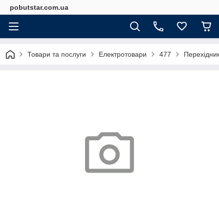
pobutstar.com.ua
Товари та послуги
Електротовари
477
Перехідник