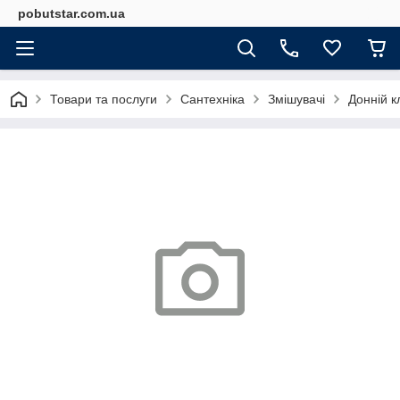
pobutstar.com.ua
Товари та послуги
Сантехніка
Змішувачі
Донній к