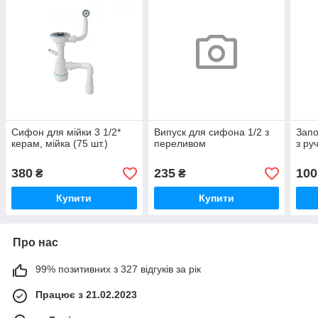
Сифон для мійки 3 1/2*
Випуск для сифона 1/2 з
Запо
керам, мійка (75 шт.)
переливом
з ру
380
235
100
₴
₴
Купити
Купити
Про нас
99% позитивних з 327 відгуків за рік
Працює з 21.02.2023