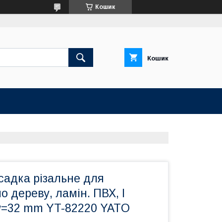
Кошик
Кошик
садка різальне для
о дереву, ламін. ПВХ, І
w=32 mm YT-82220 YATO