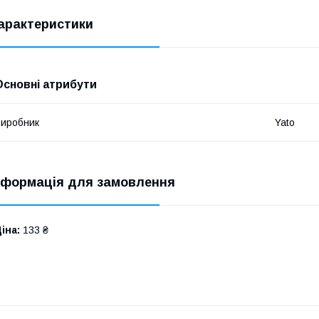
арактеристики
Основні атрибути
иробник
Yato
нформація для замовлення
іна:
133 ₴