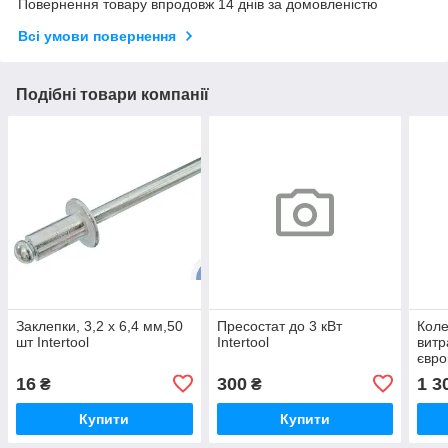
Повернення товару впродовж 14 днів за домовленістю
Всі умови повернення
Подібні товари компанії
Заклепки, 3,2 х 6,4 мм,50
Пресостат до 3 кВт
Коле
шт Intertool
Intertool
витр
євро
KOE
16
300
1 3
₴
₴
Купити
Купити