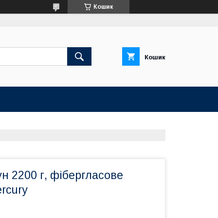
Кошик
Кошик
ун 2200 г, фібергласове
rcury