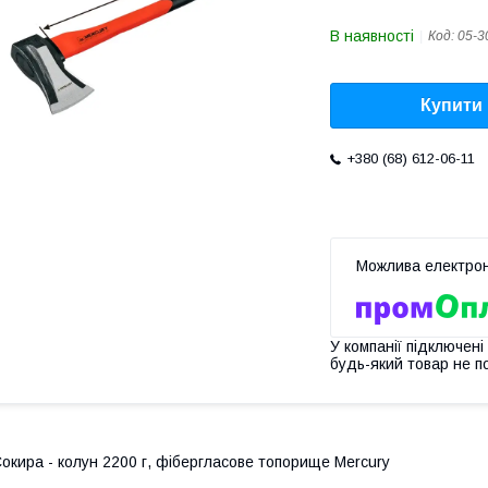
В наявності
Код:
05-3
Купити
+380 (68) 612-06-11
У компанії підключені
будь-який товар не п
окира - колун 2200 г, фібергласове топорище Mercury