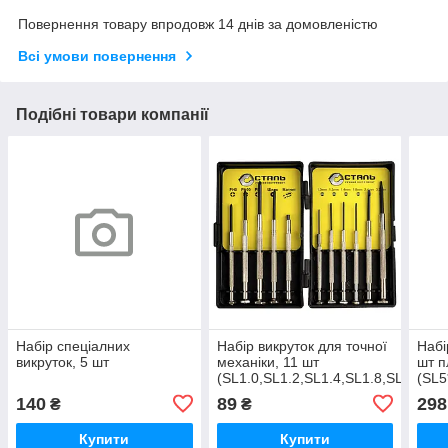
Повернення товару впродовж 14 днів за домовленістю
Всі умови повернення
Подібні товари компанії
Набір спеціалних
Набір викруток для точної
Набі
викруток, 5 шт
механіки, 11 шт
шт п
(SL1.0,SL1.2,SL1.4,SL1.8,SL2.4,
(SL5
SL3,PH00,PH0, PH1 Сталь
SL8*
140
89
298
₴
₴
PH2*
Купити
Купити