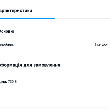
арактеристики
Основні
иробник
Intertool
нформація для замовлення
іна:
730 ₴