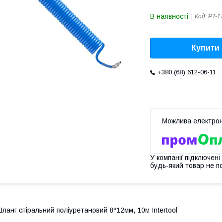
В наявності
Код:
PT-1
Купити
+380 (68) 612-06-11
У компанії підключені
будь-який товар не п
ланг спіральний поліуретановий 8*12мм, 10м Intertool