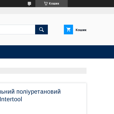
Кошик
Кошик
льний поліуретановий
ntertool