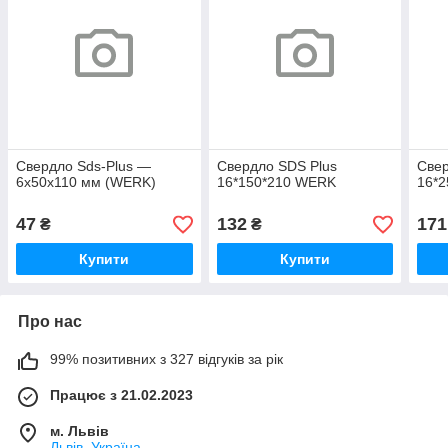
Свердло Sds-Plus —
Свердло SDS Plus
Свер
6х50х110 мм (WERK)
16*150*210 WERK
16*
47
132
171
₴
₴
Купити
Купити
Про нас
99% позитивних з 327 відгуків за рік
Працює з 21.02.2023
м. Львів
Львів, Україна