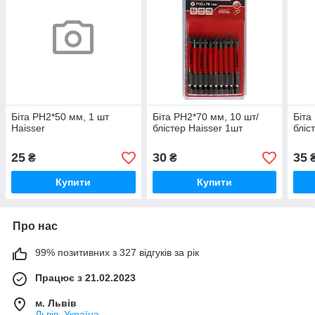
Біта PH2*50 мм, 1 шт
Біта PH2*70 мм, 10 шт/
Біта
Haisser
блістер Haisser 1шт
бліс
25
30
35
₴
₴
Купити
Купити
Про нас
99% позитивних з 327 відгуків за рік
Працює з 21.02.2023
м. Львів
Львів, Україна