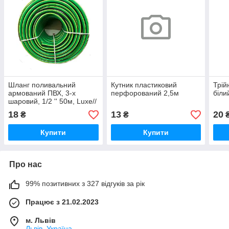
Шланг поливальний
Кутник пластиковий
Трій
армований ПВХ, 3-х
перфорований 2,5м
біли
шаровий, 1/2 '' 50м, Luxe//
Palisad
18
13
20
₴
₴
Купити
Купити
Про нас
99% позитивних з 327 відгуків за рік
Працює з 21.02.2023
м. Львів
Львів, Україна