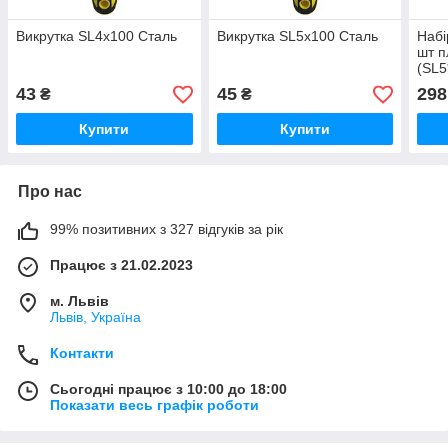
Викрутка SL4х100 Сталь
Викрутка SL5х100 Сталь
Набі
шт п
(SL5
SL8*
43
45
298
₴
₴
PH2*
Купити
Купити
Про нас
99% позитивних з 327 відгуків за рік
Працює з 21.02.2023
м. Львів
Львів, Україна
Контакти
Сьогодні працює з 10:00 до 18:00
Показати весь графік роботи