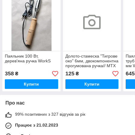
Паяльник 100 Вт,
Долото-стамеска "Тигрове
Паял
дерев'яна ручка WorkS
око" 6мм, двокомпонентна
труб
прогумована ручка// MTX
мм 
358
125
645
₴
₴
Купити
Купити
Про нас
99% позитивних з 327 відгуків за рік
Працює з 21.02.2023