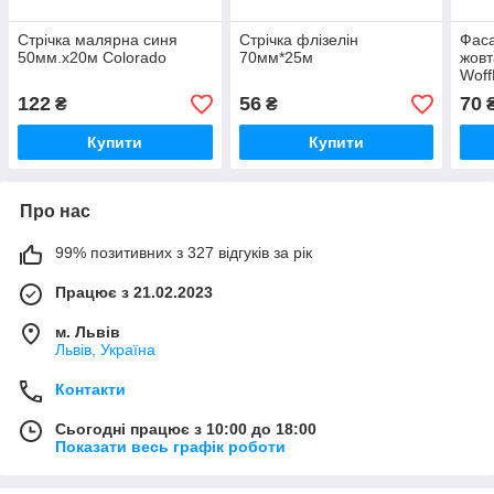
Стрічка малярна синя
Стрічка флізелін
Фаса
50мм.х20м Colorado
70мм*25м
жовт
Wof
122
56
70
₴
₴
Купити
Купити
Про нас
99% позитивних з 327 відгуків за рік
Працює з 21.02.2023
м. Львів
Львів, Україна
Контакти
Сьогодні працює з 10:00 до 18:00
Показати весь графік роботи