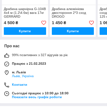
Драбина шарнірна G-104B
Драбина алюмінієва
Драб
4х4 м (1.2\4.6м) вага 17кг
двостороння 2*3 сход
сход
GERRARD
DROGO
125 
4 500
1 450
1 0
₴
₴
Купити
Купити
Про нас
99% позитивних з 327 відгуків за рік
Працює з 21.02.2023
м. Львів
Львів, Україна
Контакти
Сьогодні працює з 10:00 до 18:00
Показати весь графік роботи