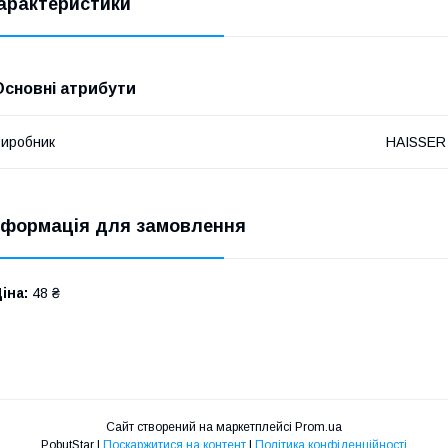
арактеристики
Основні атрибути
иробник
HAISSER
нформація для замовлення
іна:
48 ₴
Сайт створений на маркетплейсі
Prom.ua
PobutStar |
Поскаржитися на контент
|
Політика конфіденційності